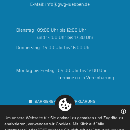
E-Mail:
info@gwg-luebben.de
Dienstag
09:00 Uhr bis 12:00 Uhr
und 14:00 Uhr bis 17:30 Uhr
Donnerstag
14:00 Uhr bis 16:00 Uhr
Montag bis Freitag
09:00 Uhr bis 12:00 Uhr
Termine nach Vereinbarung
BARRIEREFREIHEITSERKLÄRUNG
KONTAKT
Um unsere Webseite für Sie optimal zu gestalten und Zugriffe zu
DATENSCHUTZ
analysieren, verwenden wir Cookies. Mit Klick auf "Alle
IMPRESSUM