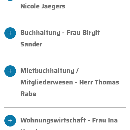
Nicole Jaegers
Telefon:
03546 7295
E-Mail:
gwg@gwg-luebben-eg.de
Buchhaltung - Frau Birgit
Sander
Telefon:
03546 1879011
E-Mail:
bsander@gwg-luebben-eg.de
Mietbuchhaltung /
Mitgliederwesen - Herr Thomas
Rabe
Telefon:
03546 72 95
E-Mail:
trabe@gwg-luebben-eg.de
Wohnungswirtschaft - Frau Ina